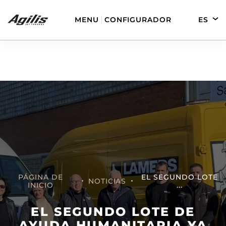
MENU
CONFIGURADOR
ES
EN
DE
FR
AGILIS 280
AGILIS 330C
PÁGINA DE
EL SEGUNDO LOTE
NOTICIAS
INICIO
...
AGILIS 280E
AGILIS 355C
EL SEGUNDO LOTE DE
AYUDA HUMANITARIA YA