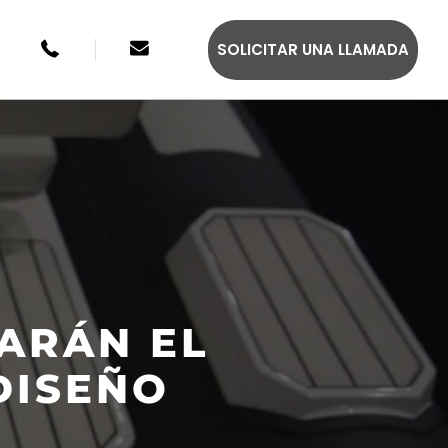
+49 246134033315
sales@agilis-jettenders.com
SOLICITAR UNA LLAMADA
ARÁN EL
S 330C
AGILIS 355C
DISEÑO