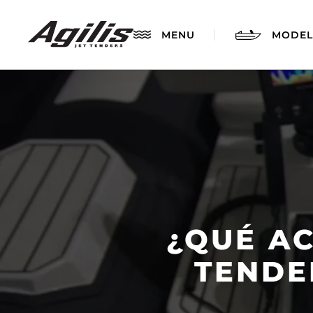
MENU
MODEL
¿QUÉ A
AGILIS 280
TENDE