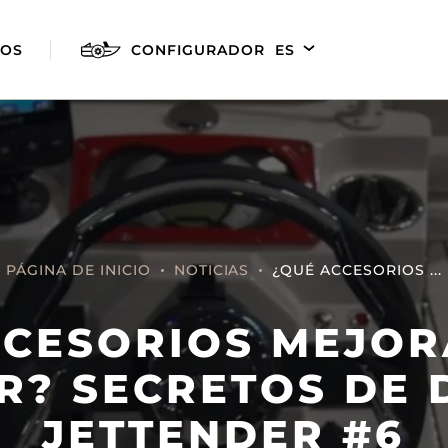
OS
CONFIGURADOR
ES
EN
DE
FR
PÁGINA DE INICIO
NOTICIAS
¿QUÉ ACCESORIOS ...
CCESORIOS MEJOR
AGILIS 280E
AGILIS 305C
AGILI
R? SECRETOS DE 
JETTENDER #6