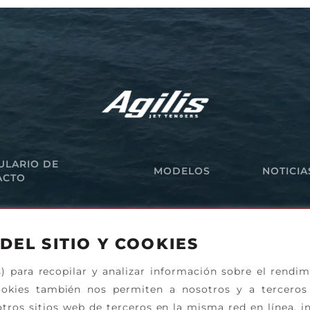
ULARIO DE
MODELOS
NOTICIA
ACTO
DEL SITIO Y COOKIES
s) para recopilar y analizar información sobre el rendi
cookies también nos permiten a nosotros y a terceros 
tros sitios web de terceros en la misma red en línea, in