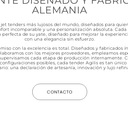
NTE DISEÑADO Y FABRI
ALEMANIA
os jet tenders más lujosos del mundo, diseñados para quie
fort incomparable y una personalización absoluta. Cada 
 perfecta de su yate, diseñado para mejorar la experienc
con una elegancia sin esfuerzo.
iso con la excelencia es total. Diseñados y fabricados 
olaboramos con los mejores proveedores, empleamos espe
 supervisamos cada etapa de producción internamente. 
configuraciones posibles, cada tender Agilis es tan únic
ario: una declaración de artesanía, innovación y lujo refin
CONTACTO