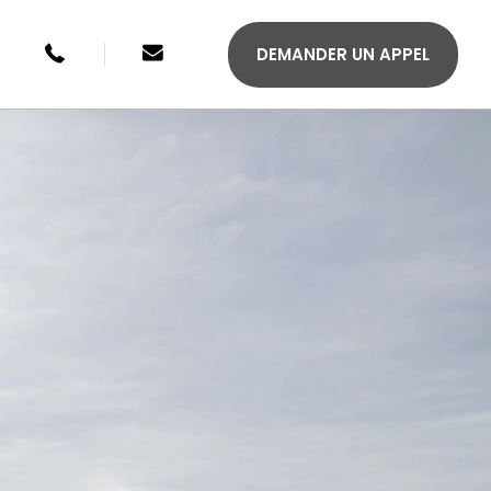
+49 246134033315
sales@agilis-jettenders.com
DEMANDER UN APPEL
S 330C
AGILIS 355C