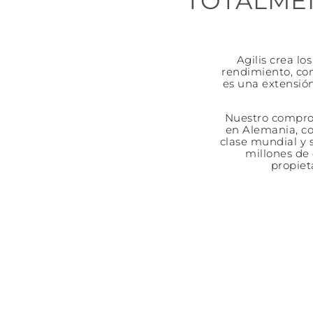
TOTALME
Agilis crea l
rendimiento, con
es una extensión
Nuestro comprom
en Alemania, c
clase mundial y
millones de 
propiet