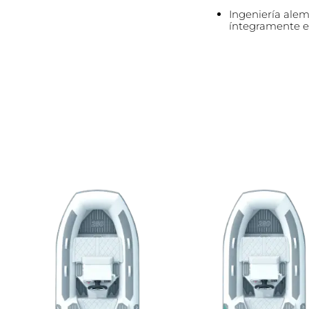
Ingeniería alem
íntegramente en