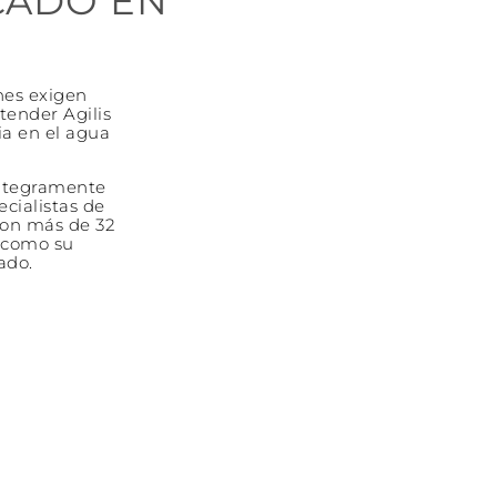
CADO EN
nes exigen
tender Agilis
ia en el agua
íntegramente
cialistas de
Con más de 32
o como su
ado.