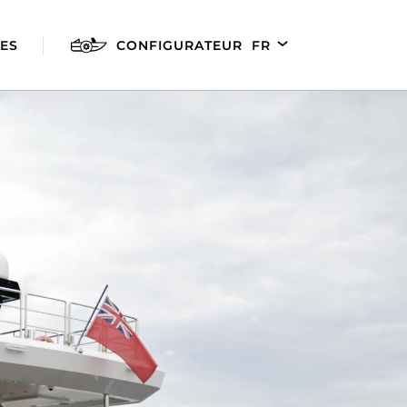
ES
CONFIGURATEUR
FR
EN
DE
ES
AGILIS 280E
AGILIS 305C
AGILI