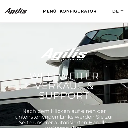
MENÜ
KONFIGURATOR
DE
EN
FR
ES
AGILIS 280
AGILIS 330C
WELTWEITER
VERKAUF &
SUPPORT​
AGILIS 280E
AGILIS 355C
Nach dem Klicken auf einen der
untenstehenden Links werden Sie zur
Seite unserer autorisierten Händler