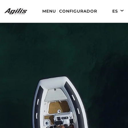
MENU
CONFIGURADOR
ES
EN
DE
FR
AGILIS 280
AGILIS 330C
AGILIS 280E
AGILIS 355C