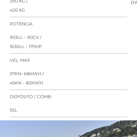
390 KG /
ín
420 KG
POTENCIA
903cc – 90CV /
1630cc – 170HP
VEL. MÁX
37KN- 68KM/H /
45KN – 82KM/H
DEPÓSITO / COMB.
55L
DESCARGAR DIAGRAMA TÉCNICO