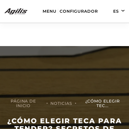
MENU
CONFIGURADOR
ES
EN
DE
FR
AGILIS 280
AGILIS 330C
PÁGINA DE
¿CÓMO ELEGIR
NOTICIAS
INICIO
TEC...
AGILIS 280E
AGILIS 355C
¿CÓMO ELEGIR TECA PARA
TENDER? SECRETOS DE