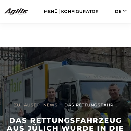
MENÜ
KONFIGURATOR
DE
EN
FR
ES
AGILIS 280
AGILIS 330C
ZUHAUSE
NEWS
DAS RETTUNGSFAHR...
AGILIS 280E
AGILIS 355C
DAS RETTUNGSFAHRZEUG
AUS JÜLICH WURDE IN DIE