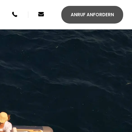
+49 246134033315
sales@agilis-jettenders.com
ANRUF ANFORDERN
S 330C
AGILIS 355C