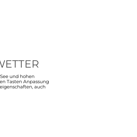
WETTER
r See und hohen
chen Tasten Anpassung
reigenschaften, auch