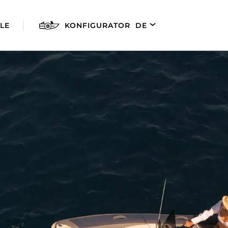
LE
KONFIGURATOR
DE
EN
FR
ES
AGILIS 280E
AGILIS 305C
AGILI