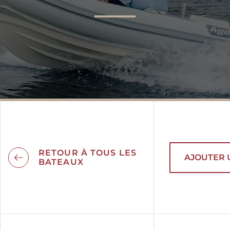
AGILIS 305C
AGILIS 360D
RETOUR À TOUS LES
AJOUTER 
BATEAUX