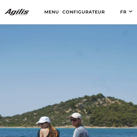
MENU
CONFIGURATEUR
FR
EN
DE
ES
AGILIS 280
AGILIS 330C
AGILIS 280E
AGILIS 355C