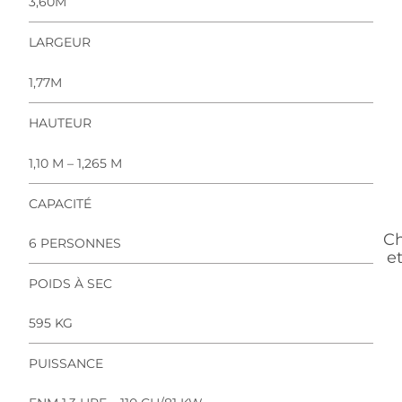
3,60M
LARGEUR
1,77M
HAUTEUR
1,10 M – 1,265 M
CAPACITÉ
Ch
6 PERSONNES
e
POIDS À SEC
595 KG
PUISSANCE