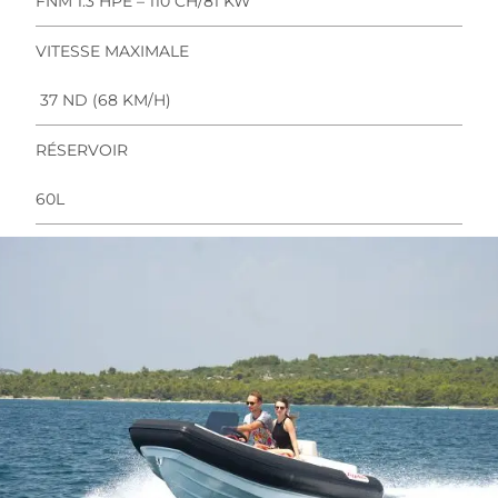
FNM 1.3 HPE – 110 CH/81 KW
VITESSE MAXIMALE
37 ND (68 KM/H)
RÉSERVOIR
60L
TÉLÉCHARGER LE PLAN TECHNIQUE