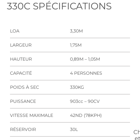
330C SPÉCIFICATIONS
LOA
3,30M
LARGEUR
1,75M
HAUTEUR
0,89M – 1,05M
CAPACITÉ
4 PERSONNES
POIDS À SEC
330KG
PUISSANCE
903cc – 90CV
VITESSE MAXIMALE
42ND (78KPH)
RÉSERVOIR
30L
Ch
e