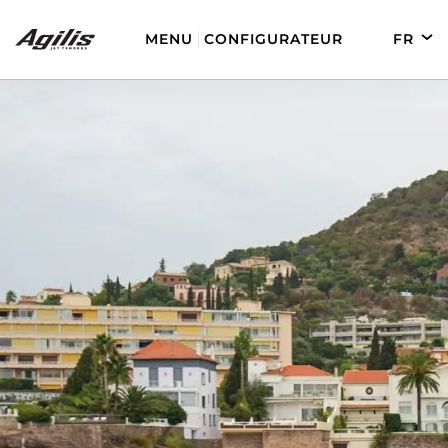
MENU
CONFIGURATEUR
FR
EN
DE
ES
AGILIS 280
AGILIS 330C
AGILIS 280E
AGILIS 355C