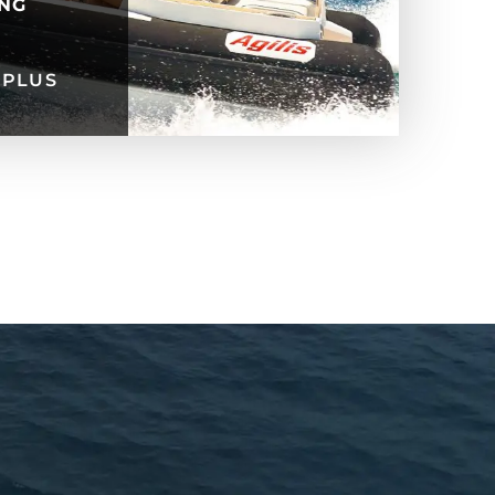
ING
 PLUS