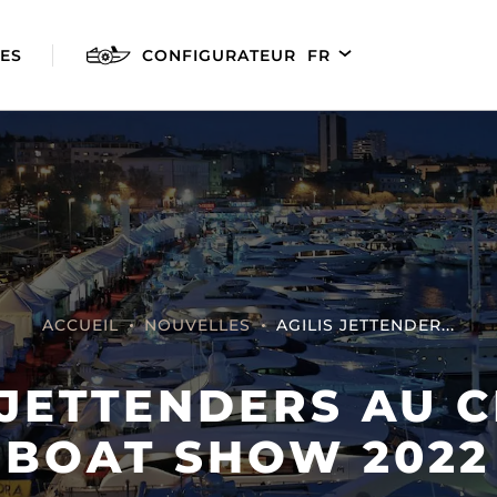
ES
CONFIGURATEUR
FR
EN
DE
ES
ACCUEIL
NOUVELLES
AGILIS JETTENDER...
 JETTENDERS AU 
AGILIS 280E
AGILIS 305C
AGILI
BOAT SHOW 2022