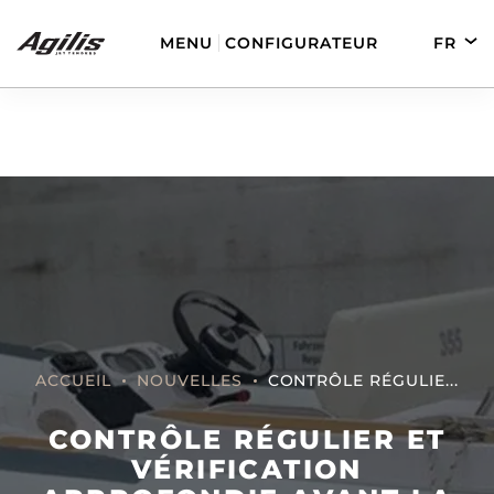
MENU
CONFIGURATEUR
FR
EN
DE
ES
AGILIS 280
AGILIS 330C
ACCUEIL
NOUVELLES
CONTRÔLE RÉGULIE...
AGILIS 280E
AGILIS 355C
CONTRÔLE RÉGULIER ET
VÉRIFICATION