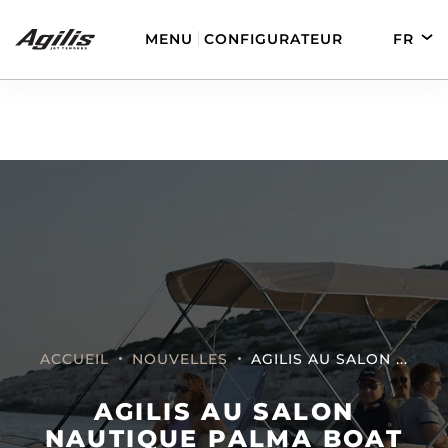
MENU
CONFIGURATEUR
FR
EN
DE
ES
AGILIS 280
AGILIS 330C
ACCUEIL
NOUVELLES
AGILIS AU SALON ...
AGILIS 280E
AGILIS 355C
AGILIS AU SALON
NAUTIQUE PALMA BOAT