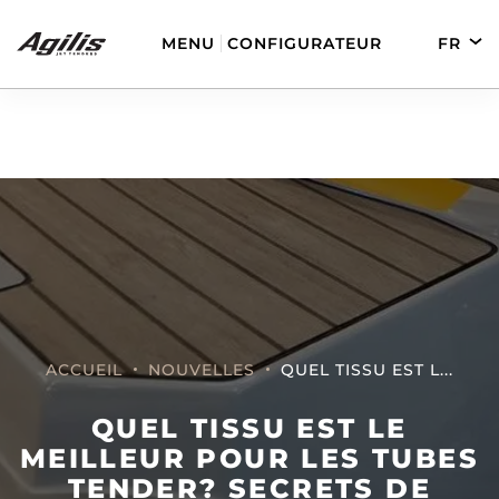
MENU
CONFIGURATEUR
FR
EN
DE
ES
AGILIS 280
AGILIS 330C
ACCUEIL
NOUVELLES
QUEL TISSU EST L...
QUEL TISSU EST LE
AGILIS 280E
AGILIS 355C
MEILLEUR POUR LES TUBES
TENDER? SECRETS DE